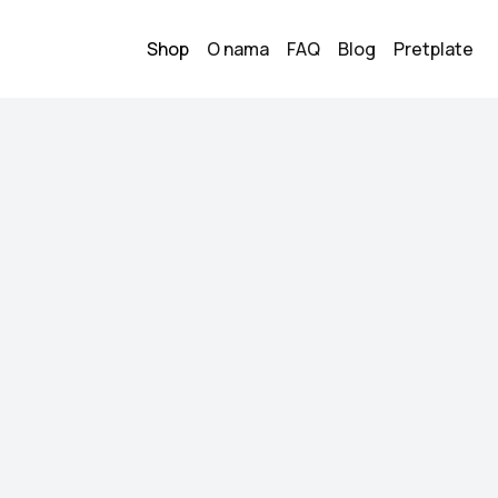
Shop
O nama
FAQ
Blog
Pretplate
 star roze patike
Converse al
2
50.00
KM
Veličina:
40
Stanje:
Nošeno, dobr
Brend:
Converse
Datum objave:
06.06.
Prodajem original C
prelijepoj pastelno
✅ Veoma očuvane ✅