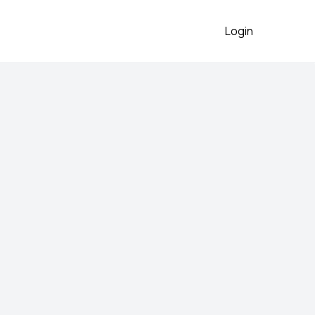
Login
l star roze patike
o očuvano
2026
onverse All Star starke u
 roza boji. ✅ Original Converse
 Bez poderotina i većih