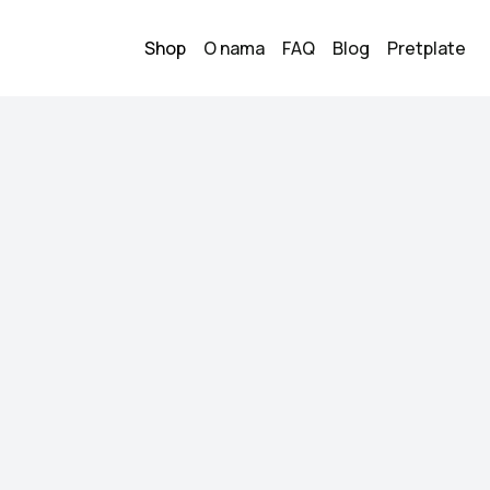
Shop
O nama
FAQ
Blog
Pretplate
Crne štikle
20.00
KM
Veličina:
38
Stanje:
Kao novo
Brend:
/
Datum objave:
12.06.
Kupi