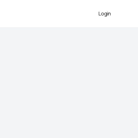
Login
2026
 preko aplikacije