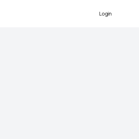
Login
rset sa perjem
2026
sa perjem na gornjem dijelu.
proslave i svečane prilike. 📏
 Stanje: nošen samo jednom