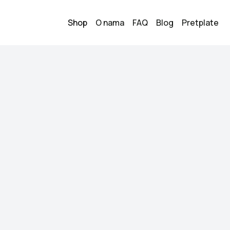
Shop
O nama
FAQ
Blog
Pretplate
rset sa perjem
Crni top/ko
3
15.00
KM
Veličina:
S
Stanje:
Kao novo
Brend:
Trandyol
Datum objave:
06.06.
Elegantni crni top 
Idealan za izlaske, 
Veličina: 36 (S) 👗