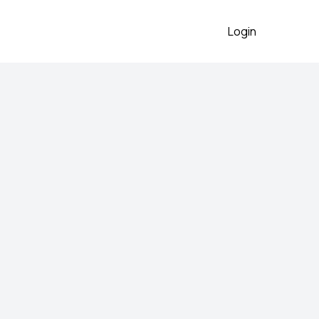
Login
banna - Sunčane
na
2026
uncane Naočale Dizajner
 Kupila u Tokyo, Duty Free
 preko aplikacije