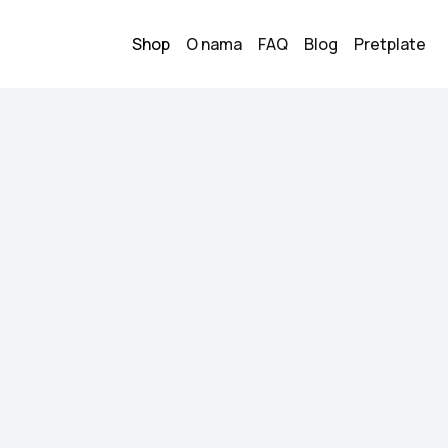
Shop
O nama
FAQ
Blog
Pretplate
banna - Sunčane
Dolce & Ga
1
280.00
KM
Stanje:
Kao novo
Brend:
Dolce & Gaban
Datum objave:
13.05.
Dolce & Gabanna Š
Original Sezon 2022
Kupi