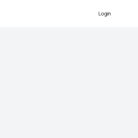
Login
o očuvano
2026
00%
PRODANO