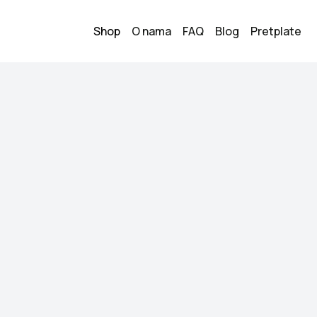
Shop
O nama
FAQ
Blog
Pretplate
Furla torba
80.00
KM
Stanje:
Nošeno, dobr
Brend:
Furla
Datum objave:
18.05.
Furla torba koža 1