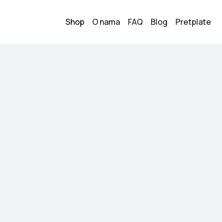
Shop
O nama
FAQ
Blog
Pretplate
cirkonima
Haljina sa 
1
100.00
KM
Veličina:
S
Stanje:
Novo
Brend:
Bella Barnett
Datum objave:
07.06.
Haljina je predivna,
poznate haljina.Bez 
moze i XS.