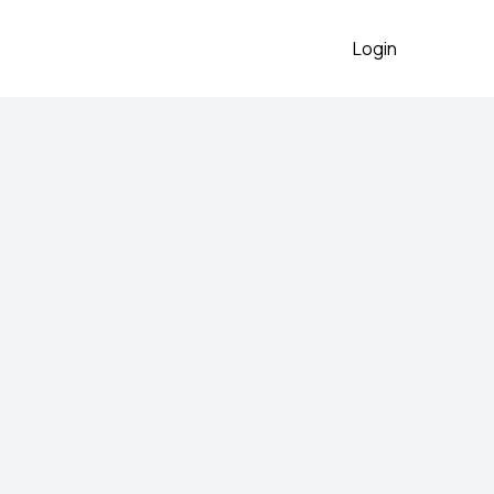
Login
cirkonima
2026
 u stilu Marilyn Monroe
ledja.Odgovara S velicini, ali