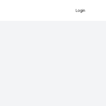
Login
2026
a kvalitetnog materijala sa
lna velicina