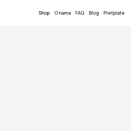
Shop
O nama
FAQ
Blog
Pretplate
Haljina
1
20.00
KM
Veličina:
L
Stanje:
Kao novo
Brend:
NN
Datum objave:
28.05.
Cipkana uska haljin
postavom. Univerza