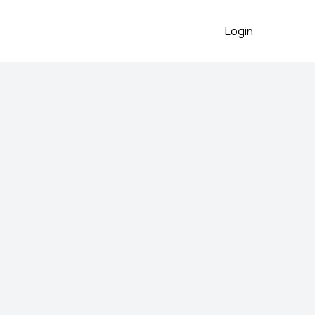
Login
o očuvano
2026
 preko aplikacije