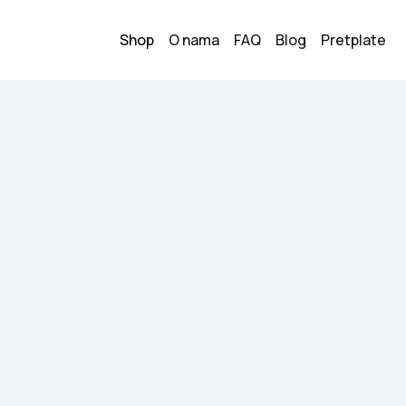
Shop
O nama
FAQ
Blog
Pretplate
Haljina
1
15.00
KM
Veličina:
S
Stanje:
Nošeno, dobr
Brend:
Makadi
Datum objave:
04.06.
Kupi