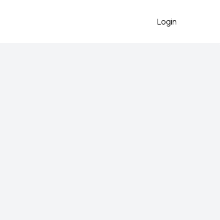
Login
nju
2026
 preko aplikacije