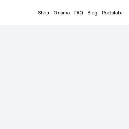
Shop
O nama
FAQ
Blog
Pretplate
Haljina
1
40.00
KM
Veličina:
M
Stanje:
Kao novo
Brend:
U odličnom sta
Datum objave:
23.05.
Kupi