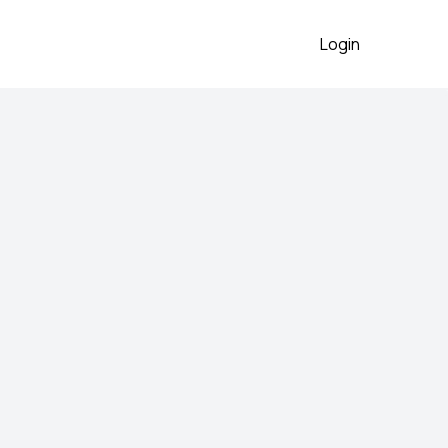
Login
arukvica
2026
kvica Swarovski, na snizenju
sena