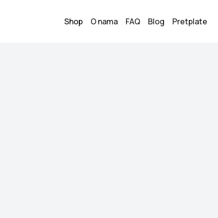
Shop
O nama
FAQ
Blog
Pretplate
rukvica Swarovski
Harmonia n
Swarovski
350.00
KM
Stanje:
Novo
Brend:
Swarovski
Datum objave:
26.05.
Nova Harmonia naru
placena 470, neno