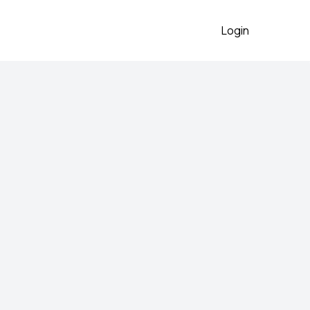
Login
2026
va na dugmice, pretopao i