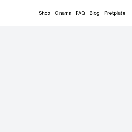
Shop
O nama
FAQ
Blog
Pretplate
Komplet
10
40.00
KM
Veličina:
M
Stanje:
Kao novo
Brend:
-
Datum objave:
20.05.
Komplet dugih ruka
udoban.