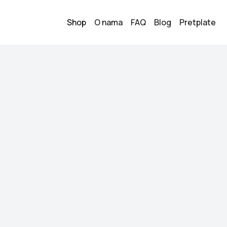
Shop
O nama
FAQ
Blog
Pretplate
Mona torba
300.00
KM
Stanje:
Kao novo
Brend:
Mona
Datum objave:
23.05.
Mona torba
Kupi