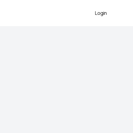
Login
2026
 preko aplikacije