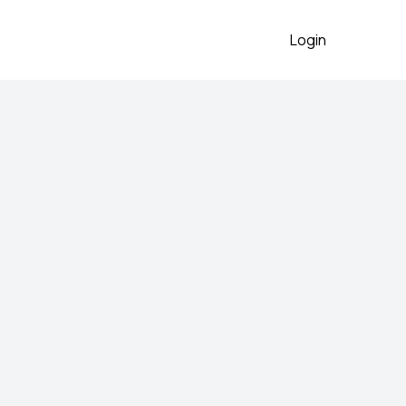
Login
ce 9060
2026
brojevi 38.5 40 40.5
 preko aplikacije