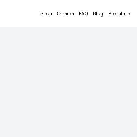
Shop
O nama
FAQ
Blog
Pretplate
e 9060
New Balan
1
240.00
KM
Veličina:
40
Stanje:
Novo
Brend:
New Balance
Datum objave:
18.05.
New Balance 9060, 
Kupi