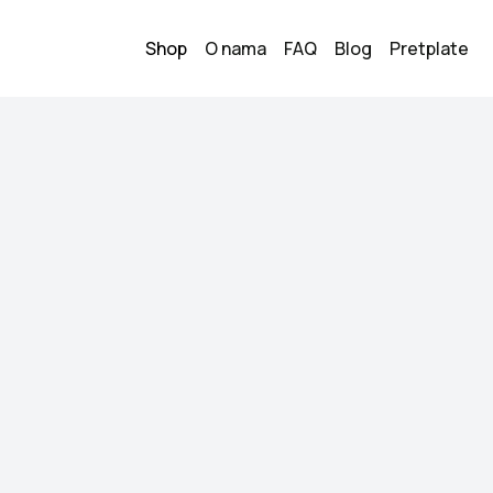
Shop
O nama
FAQ
Blog
Pretplate
Nike patike
200.00
KM
Veličina:
38
Stanje:
Kao novo
Brend:
Nike
Datum objave:
10.06.
Nove samo proban
Kupi