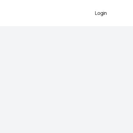
Login
2026
e
 preko aplikacije