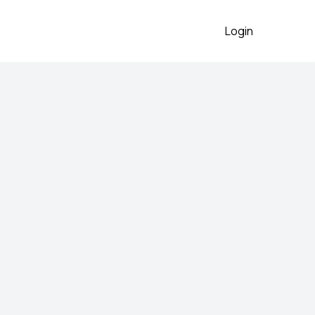
Login
a
2026
ne XL/XXL
 preko aplikacije