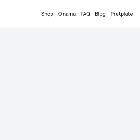
Shop
O nama
FAQ
Blog
Pretplate
a
Nova suknj
15.00
KM
Veličina:
XL
Stanje:
Novo
Brend:
Nije brendirana
Datum objave:
15.06.
Nova suknja na tuf
Kupi