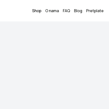
Shop
O nama
FAQ
Blog
Pretplate
Parfois sat
50.00
KM
Stanje:
Novo
Brend:
Parfois
Datum objave:
11.06.2
Ljubicasti metalni 
jako lijep na ruci, 
Kupi