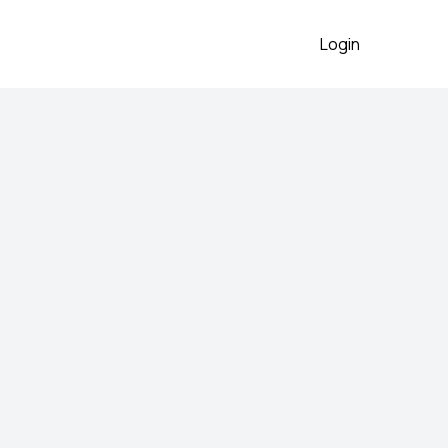
Login
026
remen sa zlatnim detaljima,
nov sa etiketom.
 preko aplikacije