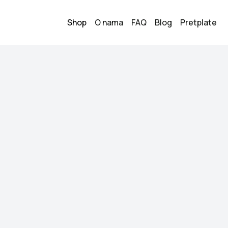
Shop
O nama
FAQ
Blog
Pretplate
tforma
Sandale pl
2
20.00
KM
Veličina:
36
Stanje:
Nošeno, dobr
Brend:
Catwalk
Datum objave:
06.06.
Deichman Catwalk 
nošene par puta