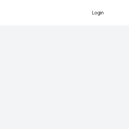
Login
atforma
o očuvano
2026
sandale sa platformom,