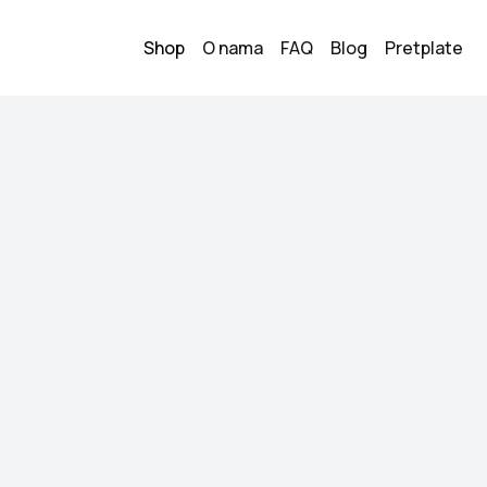
Shop
O nama
FAQ
Blog
Pretplate
haljina
Sportswear 
20.00
KM
Veličina:
XS
Stanje:
Kao novo
Brend:
Aiki krylook
Datum objave:
28.05.
Sportska haljina, š
Kupi