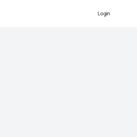
Login
haljina
2026
orc kao postava
 preko aplikacije