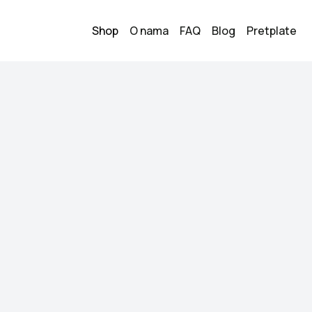
Shop
O nama
FAQ
Blog
Pretplate
očale
Sunčane na
3
150.00
KM
Stanje:
Kao novo
Brend:
Ray Ban
Datum objave:
04.06.
Ray Ban
Kupi