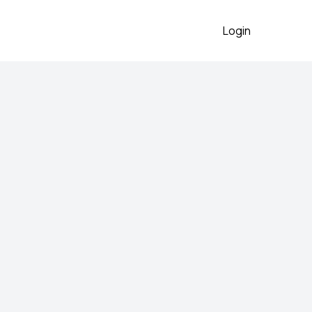
Login
očale
2026
 preko aplikacije