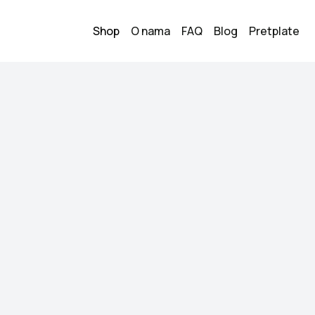
Shop
O nama
FAQ
Blog
Pretplate
rganic Cotton Bra Grey Women
Superdry O
Grey Wome
15.00
KM
Veličina:
M
Stanje:
Novo
Brend:
SUPERDRY
Datum objave:
04.06.
Kupi