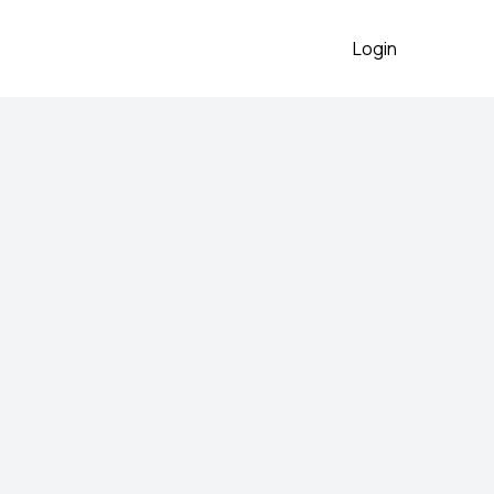
Login
rganic Cotton Bra
n
2026
 preko aplikacije