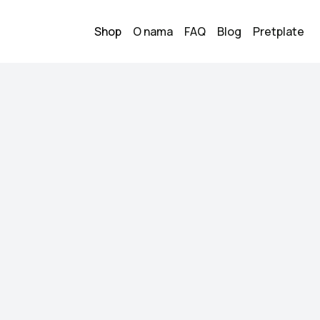
Shop
O nama
FAQ
Blog
Pretplate
Vansice
1
25.00
KM
Veličina:
38
Stanje:
Kao novo
Brend:
Vans
Datum objave:
13.05.
Patike Vans
Kupi