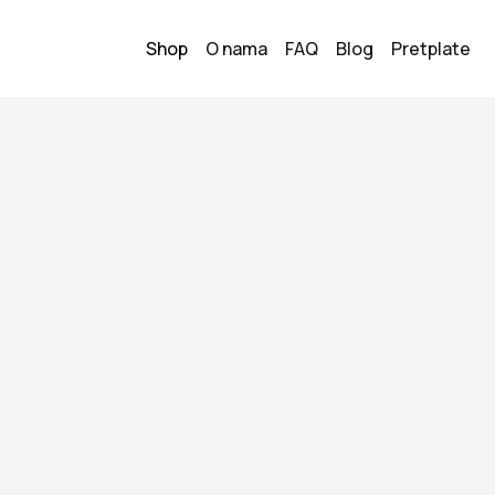
Shop
O nama
FAQ
Blog
Pretplate
ajica
Zara crop m
8
5.00
KM
Veličina:
M
Stanje:
Nošeno, dobr
Brend:
Zara
Datum objave:
22.05.
Kupi