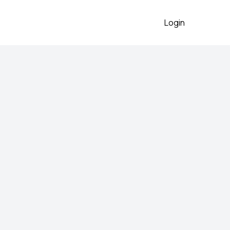
Login
ajica
o očuvano
2026
 preko aplikacije