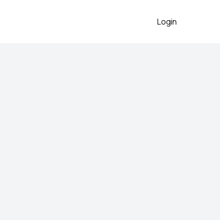
Login
a
o očuvano
2026
PRODANO