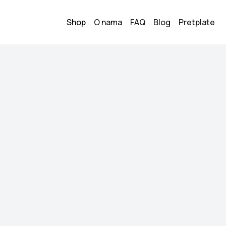
Shop
O nama
FAQ
Blog
Pretplate
Zara haljin
4
90.00
KM
Veličina:
S
Stanje:
Nošeno, dobr
Brend:
Zara
Datum objave:
14.05.
Jednom nošeno