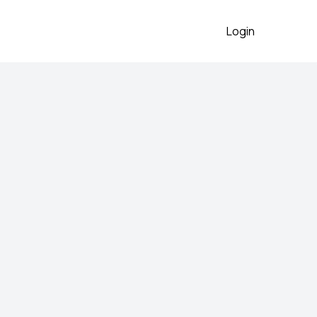
Login
2026
ace L vel, nosene par puta
 preko aplikacije