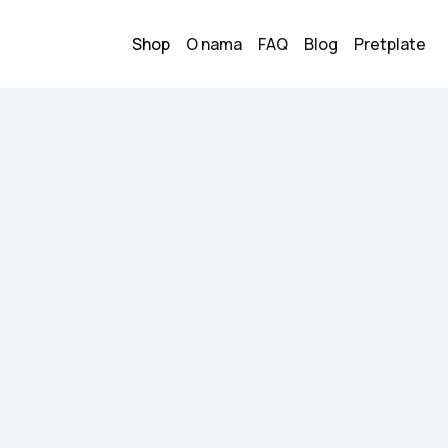
Shop
O nama
FAQ
Blog
Pretplate
Zara hlace
1
15.00
KM
Veličina:
L
Stanje:
Kao novo
Brend:
Zara
Datum objave:
04.06.
Prodajem Zarine hl
Kupi