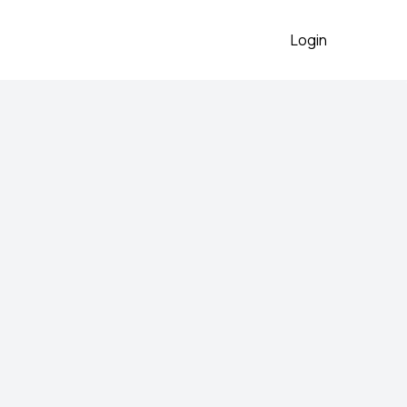
Login
kosulja
2026
luza Velicina S
 preko aplikacije