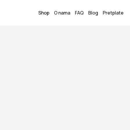
Shop
O nama
FAQ
Blog
Pretplate
kosulja
Zara plava 
3
30.00
KM
Veličina:
S
Stanje:
Kao novo
Brend:
Zara
Datum objave:
14.05.
Zara plava kosulja/b
Kupi