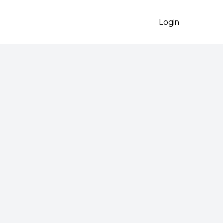
Login
le
2026
le, nove, ali nema etikete jer