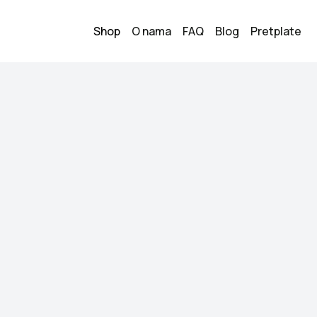
Shop
O nama
FAQ
Blog
Pretplate
e
Zara sanda
2
30.00
KM
Veličina:
39
Stanje:
Novo
Brend:
Zara
Datum objave:
26.05.
Prodajem Zara sanda
je skinuta.